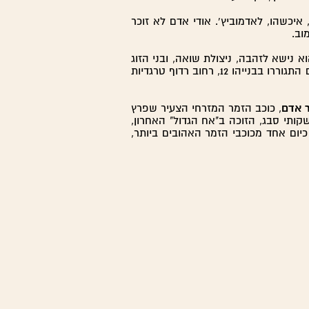
כשהו, לאדמוביץ'. אודי אדם לא זוכר
וב.
 נישא לזהבה, ניצולת שואה, ובני הזוג
הולידו שני ילדים. אורנה, היום אורנה לב, האחות הגדולה, ואהוד, להלן אודי אדם, האח הצעיר. הזוג אדם והילדים התגוררו בבנייהו 12, רחוב רדוף טרגדיות
 אדם
, כוכב הזמר המזרחי הצעיר שפרץ
שקותי סבג, הזוכה ב"אח הגדול" האחרון,
יום אחד מכוכבי הזמר האהובים ביותר,