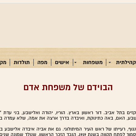
קהילתית
משפחות
אישים
מפה
תולדות
מקו
הבוידם של משפחת אדם
 ב-1927 בשכונת הקווקזים בתל אביב. דור ראשון בארץ. הוריו, יהודה ואלישבע, בנ
ישבע, האם, באה כתינוקת, ואיבדה בדרך ארצה את אמה, שלא עמדה ב
גוף, רעייתו של ראש העיר המיתולוגי. גם את אביה איבדה אלישבע בג
הראשון, שנולד שמונה שנים אחר כך, נקרא על שמו.